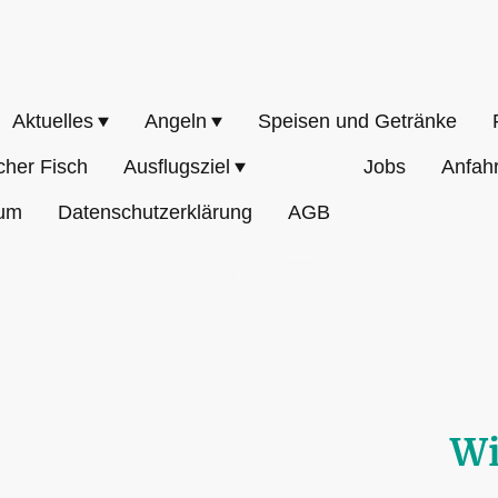
ellenparadies Weinberg
Aktuelles
Angeln
Speisen und Getränke
cher Fisch
Ausflugsziel
Shop
Jobs
Anfahr
um
Datenschutzerklärung
AGB
Wi