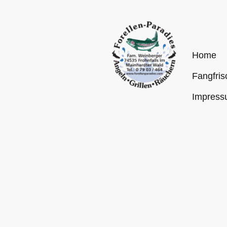
For
Home
Fangfris
Impress